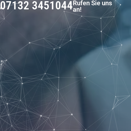
07132 3451044
Rufen Sie uns
an!