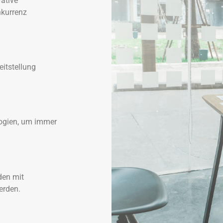
ative
nkurrenz
eitstellung
logien, um immer
den mit
erden.